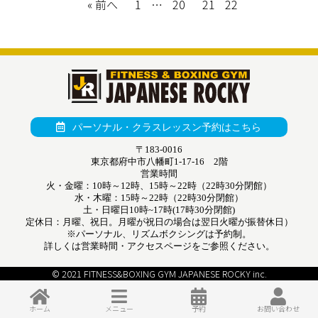
« 前へ
1
…
20
21
22
パーソナル・クラスレッスン予約はこちら
〒183-0016
東京都府中市八幡町1-17-16 2階
営業時間
火・金曜：10時～12時、15時～22時（22時30分閉館）
水・木曜：15時～22時（22時30分閉館）
土・日曜日10時~17時(17時30分閉館)
定休日：月曜、祝日。月曜が祝日の場合は翌日火曜が振替休日）
※パーソナル、リズムボクシングは予約制。
詳しくは営業時間・アクセスページをご参照ください。
© 2021 FITNESS&BOXING GYM JAPANESE ROCKY inc.
ホーム
メニュー
予約
お問い合わせ